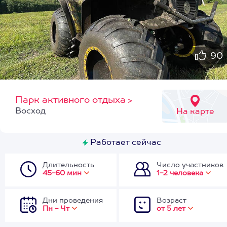
90
Парк активного отдыха
>
Восход
На карте
Работает сейчас
Длительность
Число участников
45-60 мин
1-2 человека
Дни проведения
Возраст
Пн - Чт
от 5 лет