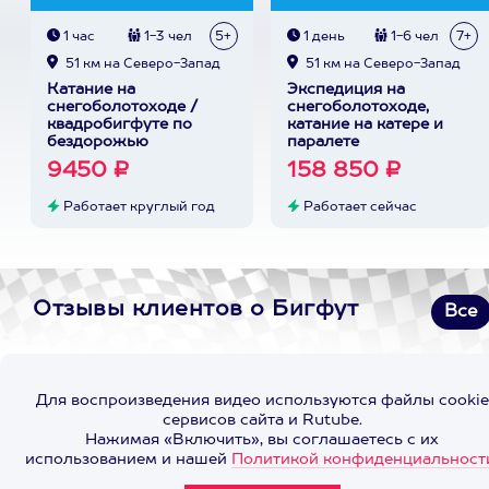
1 час
1-3 чел
5+
1 день
1-6 чел
7+
51 км на Северо-Запад
51 км на Северо-Запад
Катание на
Экспедиция на
снегоболотоходе /
снегоболотоходе,
квадробигфуте по
катание на катере и
бездорожью
паралете
9450 ₽
158 850 ₽
Работает круглый год
Работает сейчас
Отзывы клиентов о Бигфут
Все
Для воспроизведения видео используются файлы cookie
сервисов сайта и Rutube.
Нажимая «Включить», вы соглашаетесь с их
использованием и нашей
Политикой конфиденциальност