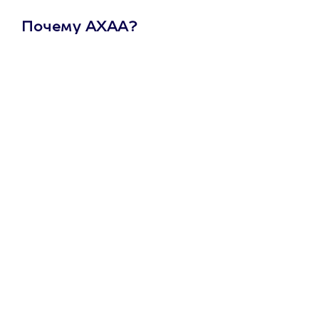
Почему АХАА?
Один
сертификат
на любое
развлечение