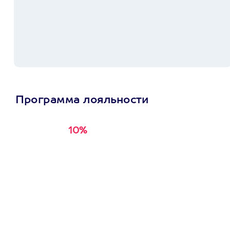
Программа лояльности
10%
Получи
кэшбэк за
первую покупку в
приложении