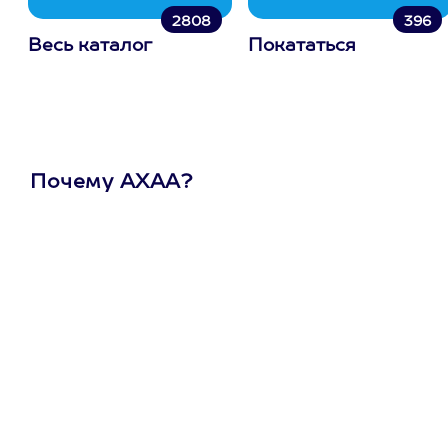
2808
396
Весь каталог
Покататься
Почему АХАА?
Один
сертификат
на любое
развлечение