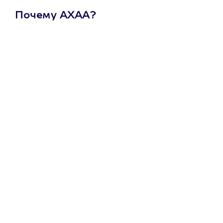
Почему АХАА?
Один
сертификат
на любое
развлечение