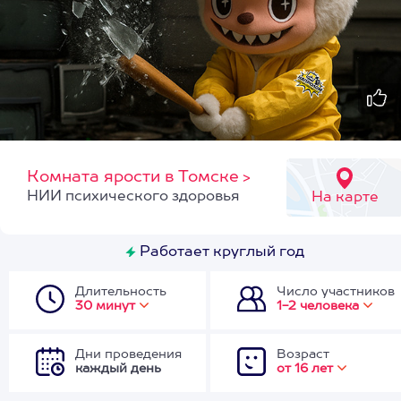
Комната ярости в Томске
>
НИИ психического здоровья
На карте
Работает круглый год
Длительность
Число участников
30 минут
1-2 человека
Дни проведения
Возраст
каждый день
от 16 лет