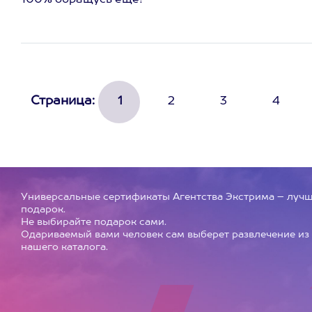
100% обращусь еще!
Страница:
1
2
3
4
Универсальные сертификаты Агентства Экстрима – луч
подарок.
Не выбирайте подарок сами.
Одариваемый вами человек сам выберет развлечение из
нашего каталога.