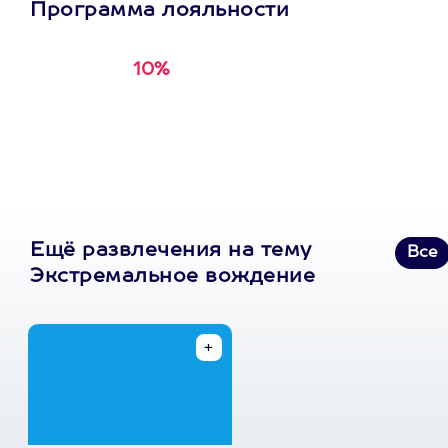
окружающих. У ребят
Программа лояльности
в Extrim Drive
огромный опыт,
индивидуальный
10%
Получи
кэшбэк за
подход, хорошая база
первую покупку в
и инструкторы -
суперпрофессионалы...
приложении
Пост в facebook.com
Ещё развлечения на тему
Все
Экстремальное вождение