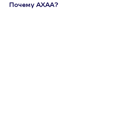
Почему АХАА?
Один
сертификат
на любое
развлечение