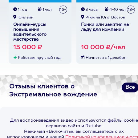
1 год
1 чел
16+
3 часа
4-10 чел
18+
Онлайн
4 км на Юго-Восток
Онлайн-курсы
Гонки или занятия на
повышения
льду для компании
водительского
мастерства
15 000 ₽
10 000 ₽/чел
Работает круглый год
Начнется с 1 декабря
Отзывы клиентов о
Все
Экстремальное вождение
Для воспроизведения видео используются файлы cookie
сервисов сайта и Rutube.
Нажимая «Включить», вы соглашаетесь с их
использованием и нашей
Политикой конфиденциальност