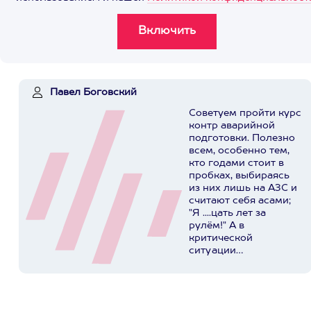
Павел Боговский
Советуем пройти курс
контр аварийной
подготовки. Полезно
всем, особенно тем,
кто годами стоит в
пробках, выбираясь
из них лишь на АЗС и
считают себя асами;
"Я ....цать лет за
рулём!" А в
критической
ситуации
представляют
реальную опасность
для себя, своих
родных и