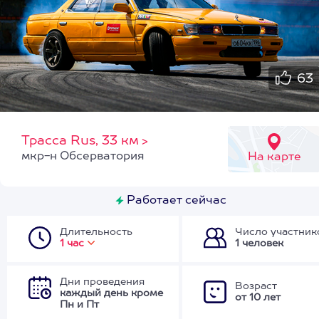
63
Трасса Rus, 33 км
>
мкр-н Обсерватория
На карте
Работает сейчас
Длительность
Число участник
1 час
1 человек
Дни проведения
Возраст
каждый день кроме
от 10 лет
Пн и Пт