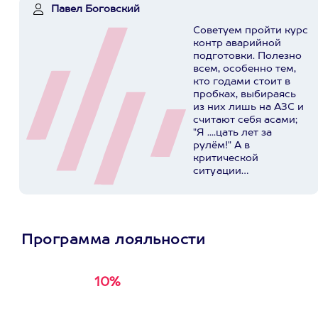
Павел Боговский
Советуем пройти курс
контр аварийной
подготовки. Полезно
всем, особенно тем,
кто годами стоит в
пробках, выбираясь
из них лишь на АЗС и
считают себя асами;
"Я ....цать лет за
рулём!" А в
критической
ситуации
представляют
реальную опасность
для себя, своих
родных и
окружающих. У ребят
Программа лояльности
в Extrim Drive
огромный опыт,
индивидуальный
10%
Получи
кэшбэк за
подход, хорошая база
первую покупку в
и инструкторы -
суперпрофессионалы...
приложении