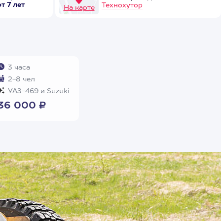
от 7 лет
Технохутор
На карте
3 часа
2-8 чел
УАЗ-469 и Suzuki
36 000 ₽