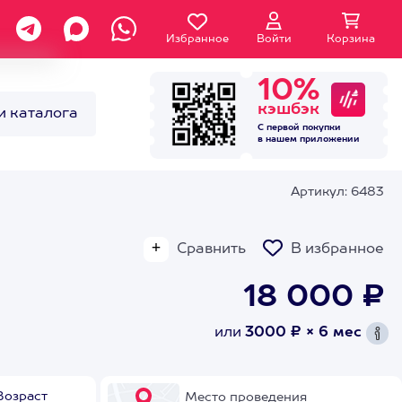
Избранное
Войти
Корзина
10%
кэшбэк
и каталога
С первой покупки
в нашем
приложении
Артикул: 6483
Сравнить
В избранное
18 000 ₽
или
3000 ₽ × 6 мес
Возраст
Место проведения