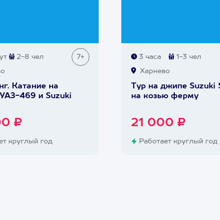
ут
2-8 чел
7+
3 часа
1-3 чел
во
Харнево
г. Катание на
Тур на джипе Suzuki 
УАЗ-469 и Suzuki
на козью ферму
00 ₽
21 000 ₽
т круглый год
Работает круглый год