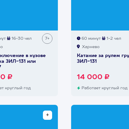
нут
16-30 чел
7+
60 минут
1-2 чел
во
Харнево
ключение в кузове
Катание за рулем гр
ка ЗИЛ-131 или
ЗИЛ-131
7
50 ₽
14 000 ₽
т круглый год
Работает круглый год