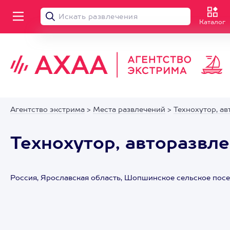
Каталог
Агентство экстрима
>
Места развлечений
>
Технохутор, а
Технохутор, авторазвл
Россия, Ярославская область, Шопшинское сельское посе