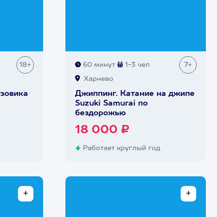
18+
60 минут
1-3 чел
7+
Харнево
узовика
Джиппинг. Катание на джипе
Suzuki Samurai по
бездорожью
18 000 ₽
Работает круглый год