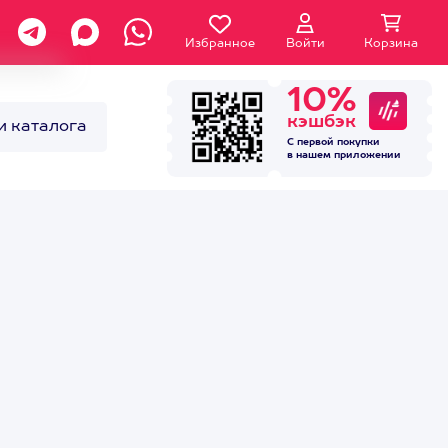
Избранное
Войти
Корзина
10%
кэшбэк
и каталога
С первой покупки
в нашем
приложении