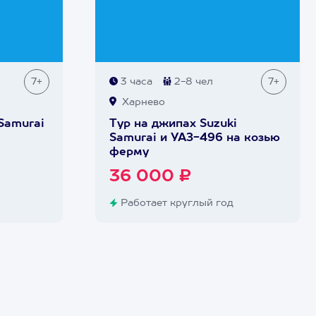
7+
3 часа
2-8 чел
7+
Харнево
Samurai
Тур на джипах Suzuki
Samurai и УАЗ-496 на козью
ферму
36 000 ₽
Работает круглый год