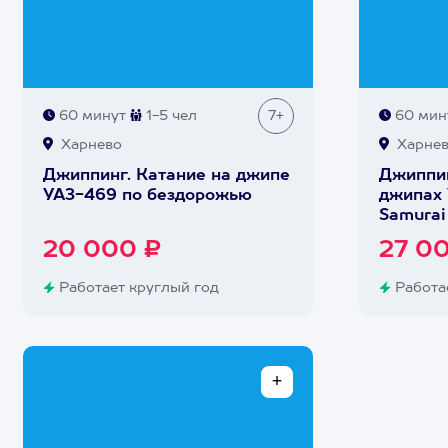
60 минут
1-5 чел
7+
60 мин
Харнево
Харне
Джиппинг. Катание на джипе
Джиппин
УАЗ-469 по бездорожью
джипах 
Samurai
20 000 ₽
27 0
Работает круглый год
Работае