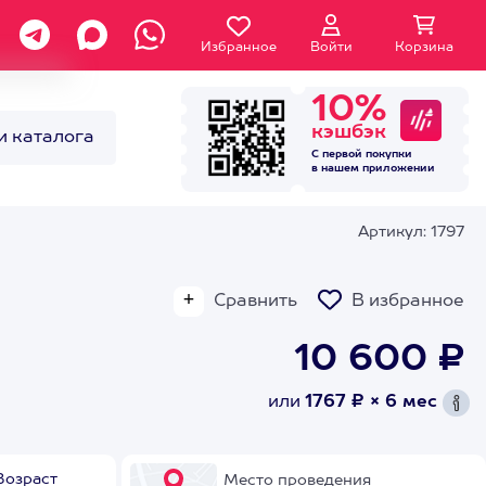
Избранное
Войти
Корзина
10%
кэшбэк
и каталога
С первой покупки
в нашем
приложении
Артикул: 1797
Сравнить
В избранное
10 600 ₽
или
1767 ₽ × 6 мес
Возраст
Место проведения