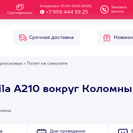
Ежедневно 10.00-19.00 (MSK)
Заказать
звонок
+7 999 444 39 25
Сертификаты
Срочная доставка
Новинк
дмосковье
>
Полет на самолете
ila A210 вокруг Коломны
ломны
в
Дни проведения