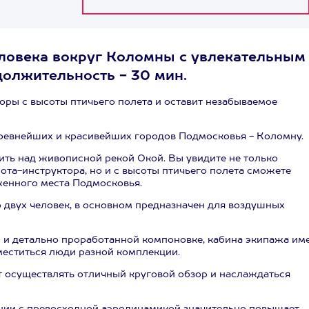
человека вокруг Коломны с увлекательным
должительность - 30 мин.
оры с высоты птичьего полета и оставит незабываемое
древнейших и красивейших городов Подмосковья - Коломну.
ить над живописной рекой Окой. Вы увидите не только
ота-инструктора, но и с высоты птичьего полета сможете
женного места Подмосковья.
 двух человек, в основном предназначен для воздушных
и детально проработанной компоновке, кабина экипажа им
меститься люди разной комплекции.
 осуществлять отличный круговой обзор и наслаждаться