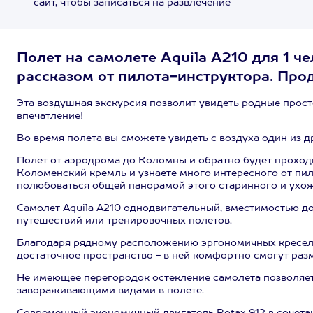
сайт, чтобы записаться на развлечение
Полет на самолете Aquila A210 для 1 
рассказом от пилота-инструктора. Про
Эта воздушная экскурсия позволит увидеть родные прост
впечатление!
Во время полета вы сможете увидеть с воздуха один из 
Полет от аэродрома до Коломны и обратно будет проход
Коломенский кремль и узнаете много интересного от пил
полюбоваться общей панорамой этого старинного и ухо
Самолет Aquila A210 однодвигательный, вместимостью до
путешествий или тренировочных полетов.
Благодаря рядному расположению эргономичных кресел 
достаточное пространство - в ней комфортно смогут раз
Не имеющее перегородок остекление самолета позволяет
завораживающими видами в полете.