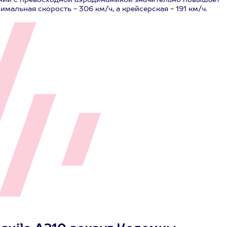
ании с превосходной аэродинамикой значительно повышает
мальная скорость - 306 км/ч, а крейсерская - 191 км/ч.