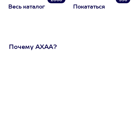
2808
396
Весь каталог
Покататься
Почему АХАА?
Один
сертификат
на любое
развлечение