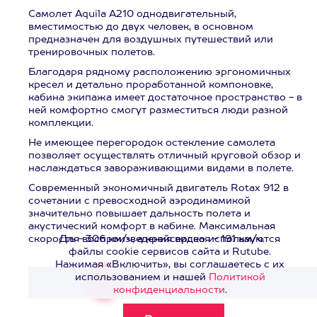
Самолет Aquila A210 однодвигательный,
вместимостью до двух человек, в основном
предназначен для воздушных путешествий или
тренировочных полетов.
Благодаря рядному расположению эргономичных
кресел и детально проработанной компоновке,
кабина экипажа имеет достаточное пространство - в
ней комфортно смогут разместиться люди разной
комплекции.
Не имеющее перегородок остекление самолета
позволяет осуществлять отличный круговой обзор и
наслаждаться завораживающими видами в полете.
Современный экономичный двигатель Rotax 912 в
сочетании с превосходной аэродинамикой
значительно повышает дальность полета и
акустический комфорт в кабине. Максимальная
скорость - 306 км/ч, а крейсерская - 191 км/ч.
Для воспроизведения видео используются
файлы cookie сервисов сайта и Rutube.
Нажимая «Включить», вы соглашаетесь с их
использованием и нашей
Политикой
Смотреть видео
>
конфиденциальности
.