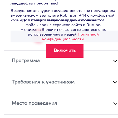
ландшафты покорят вас!
Воздушная экскурсия осуществляется на популярном
американском вертолете Robinson R44 с комфортной
кабиной и прекрасными обзорными окнами.
Для воспроизведения видео используются
файлы cookie сервисов сайта и Rutube.
Нажимая «Включить», вы соглашаетесь с их
использованием и нашей
Политикой
Смотреть видео
>
конфиденциальности
.
Программа
Требования к участникам
Место проведения