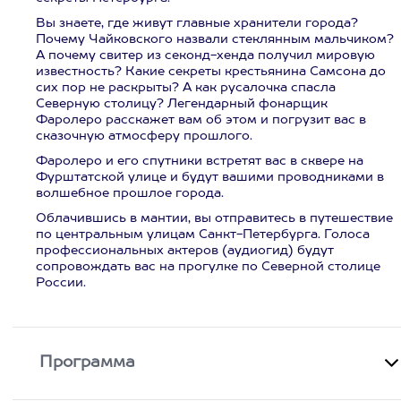
Вы знаете, где живут главные хранители города?
Почему Чайковского назвали стеклянным мальчиком?
А почему свитер из секонд-хенда получил мировую
известность? Какие секреты крестьянина Самсона до
сих пор не раскрыты? А как русалочка спасла
Северную столицу? Легендарный фонарщик
Фаролеро расскажет вам об этом и погрузит вас в
сказочную атмосферу прошлого.
Фаролеро и его спутники встретят вас в сквере на
Фурштатской улице и будут вашими проводниками в
волшебное прошлое города.
Облачившись в мантии, вы отправитесь в путешествие
по центральным улицам Санкт-Петербурга. Голоса
профессиональных актеров (аудиогид) будут
сопровождать вас на прогулке по Северной столице
России.
Программа