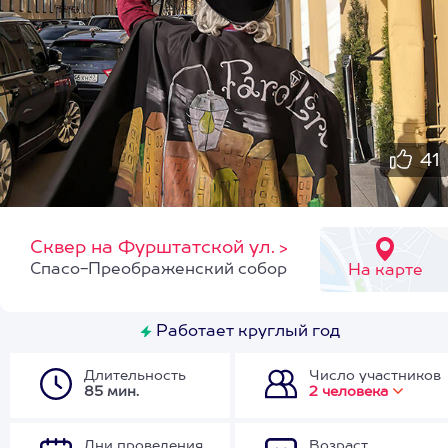
41
Сквер на Фурштатской ул.
>
Спасо-Преображенский собор
На карте
Работает круглый год
Длительность
Число участников
85 мин.
2 человека
Дни проведения
Возраст