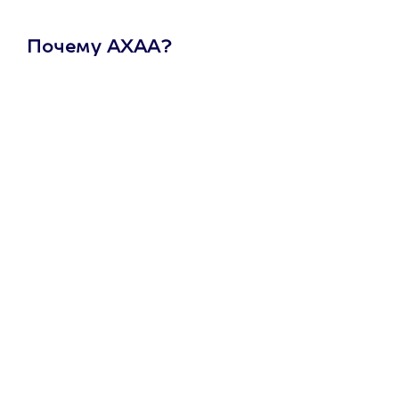
Почему АХАА?
Один
сертификат
на любое
развлечение