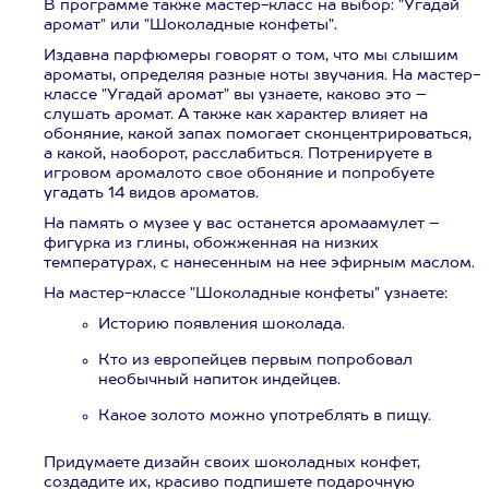
В программе также мастер-класс на выбор: "Угадай
аромат" или "Шоколадные конфеты".
Издавна парфюмеры говорят о том, что мы слышим
ароматы, определяя разные ноты звучания. На мастер-
классе "Угадай аромат" вы узнаете, каково это –
слушать аромат. А также как характер влияет на
обоняние, какой запах помогает сконцентрироваться,
а какой, наоборот, расслабиться. Потренируете в
игровом аромалото свое обоняние и попробуете
угадать 14 видов ароматов.
На память о музее у вас останется аромаамулет –
фигурка из глины, обожженная на низких
температурах, с нанесенным на нее эфирным маслом.
На мастер-классе "Шоколадные конфеты" узнаете:
Историю появления шоколада.
Кто из европейцев первым попробовал
необычный напиток индейцев.
Какое золото можно употреблять в пищу.
Придумаете дизайн своих шоколадных конфет,
создадите их, красиво подпишете подарочную