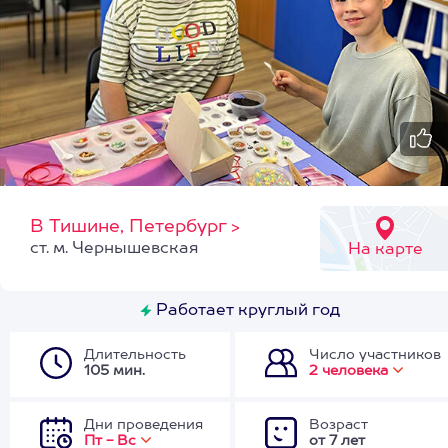
В Тишине, Петербург
>
ст. м. Чернышевская
На карте
Работает круглый год
Длительность
Число участников
105 мин.
2 человека
Дни проведения
Возраст
Пт - Вс
от 7 лет