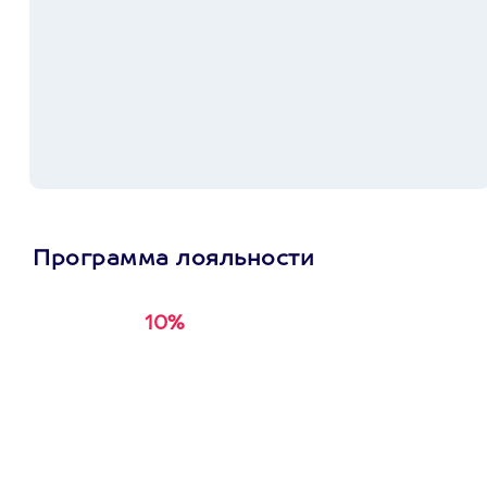
Программа лояльности
10%
Получи
кэшбэк за
первую покупку в
приложении