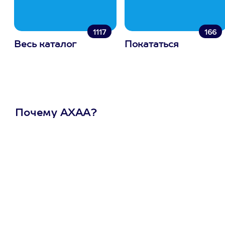
1117
166
Весь каталог
Покататься
Почему АХАА?
Один
сертификат
на любое
развлечение