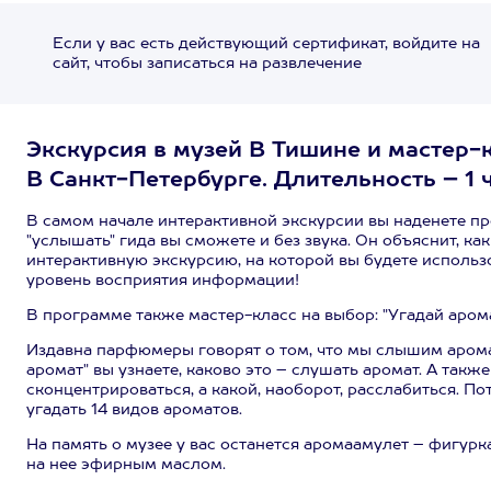
Если у вас есть действующий сертификат, войдите на
сайт, чтобы записаться на развлечение
Экскурсия в музей В Тишине и мастер-к
В Санкт-Петербурге. Длительность – 1 ч
В самом начале интерактивной экскурсии вы наденете п
"услышать" гида вы сможете и без звука. Он объяснит, ка
интерактивную экскурсию, на которой вы будете использо
уровень восприятия информации!
В программе также мастер-класс на выбор: "Угадай аром
Издавна парфюмеры говорят о том, что мы слышим аромат
аромат" вы узнаете, каково это – слушать аромат. А такж
сконцентрироваться, а какой, наоборот, расслабиться. П
угадать 14 видов ароматов.
На память о музее у вас останется аромаамулет – фигурк
на нее эфирным маслом.