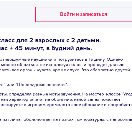
ласс для 2 взрослых с 2 детьми.
ас + 45 минут, в будний день.
ротивошумные наушники и погрузитесь в Тишину. Однако
к можно общаться, не используя голос, и проведет для вас
вать все органы чувств, кроме слуха. Это абсолютно другой
ат" или "Шоколадные конфеты".
ы, определяя разные ноты звучания. На мастер-классе "Уга
е как характер влияет на обоняние, какой запах помогает
отренируете в игровом аромалото свое обоняние и попробует
а из глины, обожженная на низких температурах, с нанесенн