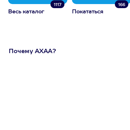
1117
166
Весь каталог
Покататься
Почему АХАА?
Один
сертификат
на любое
развлечение