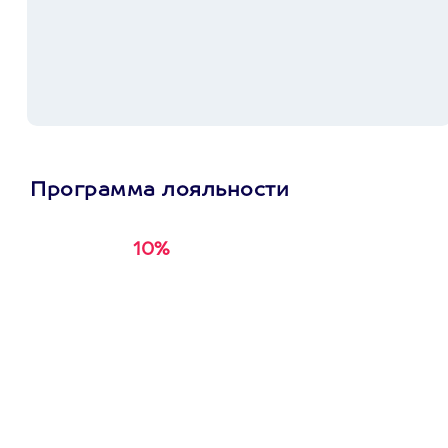
Программа лояльности
10%
Получи
кэшбэк за
первую покупку в
приложении