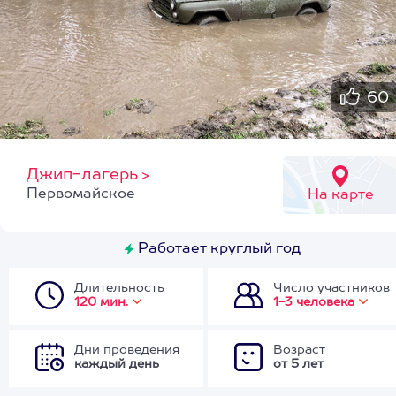
60
Джип-лагерь
>
Первомайское
На карте
Работает круглый год
Длительность
Число участников
120 мин.
1-3 человека
Дни проведения
Возраст
каждый день
от 5 лет