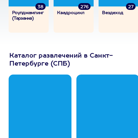
38
276
27
Роупджампинг
Квадроцикл
Вездеход
(Тарзанка)
Каталог развлечений в Санкт-
Петербурге (СПБ)