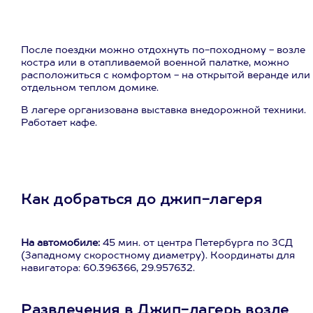
После поездки можно отдохнуть по-походному - возле
костра или в отапливаемой военной палатке, можно
расположиться с комфортом - на открытой веранде или 
отдельном теплом домике.
В лагере организована выставка внедорожной техники.
Работает кафе.
Как добраться до джип-лагеря
На автомобиле:
45 мин. от центра Петербурга по ЗСД
(Западному скоростному диаметру). Координаты для
навигатора: 60.396366, 29.957632.
Развлечения в Джип-лагерь возле