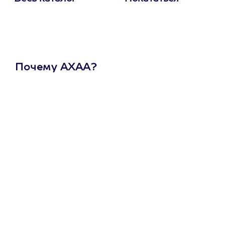
Почему АХАА?
Один
сертификат
на любое
развлечение