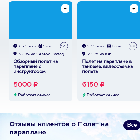
7-20 мин
1 чел
12+
5-10 мин.
1 чел
18+
32 км на Северо-Запад
23 км на Юг
Обзорный полет на
Полет на параплане в
параплане с
тандеме, видеосъемка
инструктором
полета
5000 ₽
6150 ₽
Работает сейчас
Работает сейчас
Отзывы клиентов о Полет на
Все
параплане