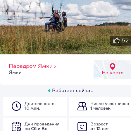
52
Парадром Ямки
>
Ямки
На карте
Работает сейчас
Длительность
Число участников
10 мин.
1 человек
Дни проведения
Возраст
по Сб и Вс
от 12 лет