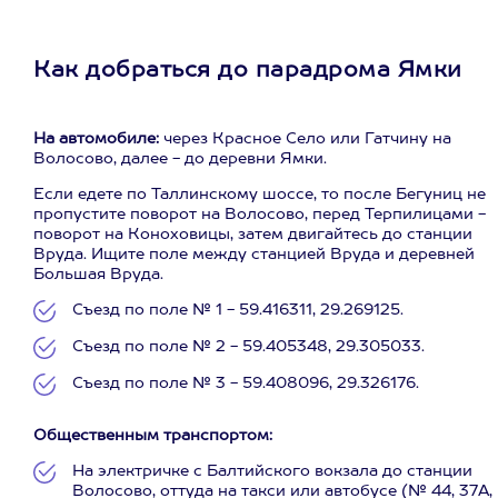
Как добраться до парадрома Ямки
На автомобиле:
через Красное Село или Гатчину на
Волосово, далее - до деревни Ямки.
Если едете по Таллинскому шоссе, то после Бегуниц не
пропустите поворот на Волосово, перед Терпилицами -
поворот на Коноховицы, затем двигайтесь до станции
Вруда. Ищите поле между станцией Вруда и деревней
Большая Вруда.
Съезд по поле № 1 - 59.416311, 29.269125.
Съезд по поле № 2 - 59.405348, 29.305033.
Съезд по поле № 3 - 59.408096, 29.326176.
Общественным транспортом:
На электричке с Балтийского вокзала до станции
Волосово, оттуда на такси или автобусе (№ 44, 37А,