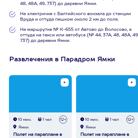
48, 48А, 49, 737) до деревни Ямки.
На электричке с Балтийского вокзала до станции
Вруда и оттуда пешком около 2 км до поля.
На маршрутке № К-655 от Автово до Волосово, а
оттуда на такси или автобусе (№ 44, 37А, 48, 48А, 49
737) до деревни Ямки.
Развлечения в Парадром Ямки
10 мин.
1 чел
12+
10 мин.
1 чел
12+
Ямки
Ямки
Полет на параплане в
Полет на параплане в