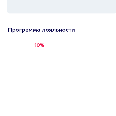
Программа лояльности
10%
Получи
кэшбэк за
первую покупку в
приложении