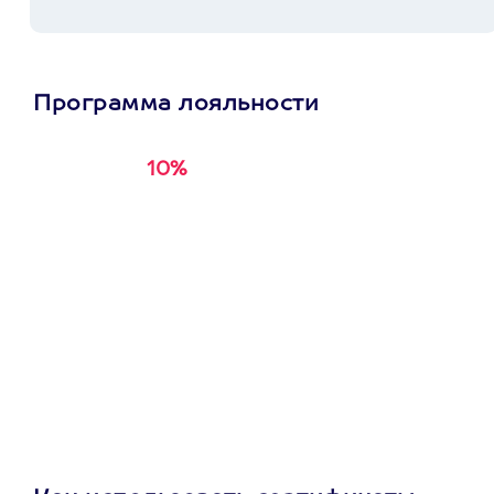
Программа лояльности
10%
Получи
кэшбэк за
первую покупку в
приложении