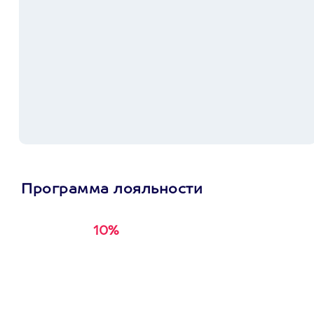
Программа лояльности
10%
Получи
кэшбэк за
первую покупку в
приложении