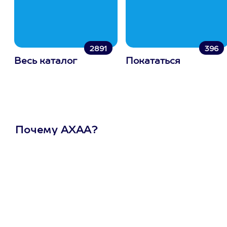
2891
396
Весь каталог
Покататься
Почему АХАА?
Один
сертификат
на любое
развлечение