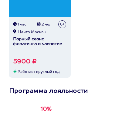
1 час
2 чел
6+
Центр Москвы
Парный сеанс
флоатинга и чаепитие
5900 ₽
Работает круглый год
Программа лояльности
10%
Получи
кэшбэк за
первую покупку в
приложении