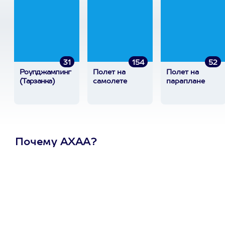
31
154
52
Роупджампинг
Полет на
Полет на
(Тарзанка)
самолете
параплане
Почему АХАА?
Один
сертификат
на любое
развлечение