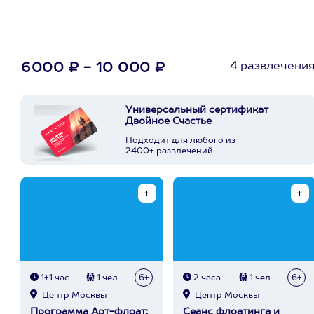
4 развлечени
6000 ₽ - 10 000 ₽
Универсальный сертификат
Двойное Счастье
Подходит для любого из
2400+ развлечений
1+1 час
1 чел
6+
2 часа
1 чел
6+
Центр Москвы
Центр Москвы
Программа Арт-флоат:
Сеанс флоатинга и