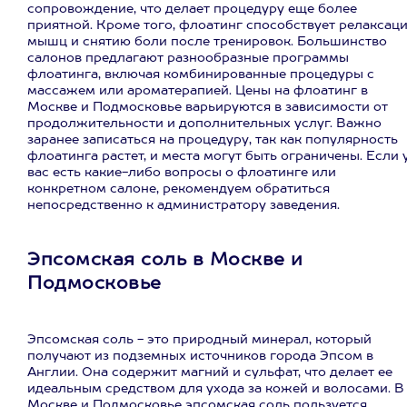
сопровождение, что делает процедуру еще более
приятной. Кроме того, флоатинг способствует релаксац
мышц и снятию боли после тренировок. Большинство
салонов предлагают разнообразные программы
флоатинга, включая комбинированные процедуры с
массажем или ароматерапией. Цены на флоатинг в
Москве и Подмосковье варьируются в зависимости от
продолжительности и дополнительных услуг. Важно
заранее записаться на процедуру, так как популярность
флоатинга растет, и места могут быть ограничены. Если 
вас есть какие-либо вопросы о флоатинге или
конкретном салоне, рекомендуем обратиться
непосредственно к администратору заведения.
Эпсомская соль в Москве и
Подмосковье
Эпсомская соль - это природный минерал, который
получают из подземных источников города Эпсом в
Англии. Она содержит магний и сульфат, что делает ее
идеальным средством для ухода за кожей и волосами. В
Москве и Подмосковье эпсомская соль пользуется