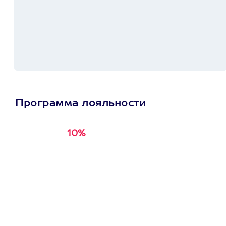
Программа лояльности
10%
Получи
кэшбэк за
первую покупку в
приложении