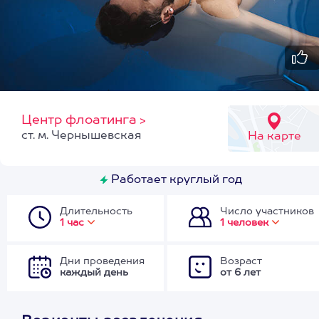
Центр флоатинга
>
ст. м. Чернышевская
На карте
Работает круглый год
Длительность
Число участников
1 час
1 человек
Дни проведения
Возраст
каждый день
от 6 лет