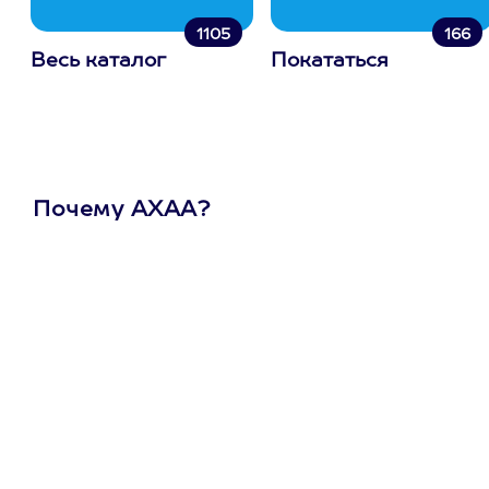
1105
166
Весь каталог
Покататься
Почему АХАА?
Один
сертификат
на любое
развлечение