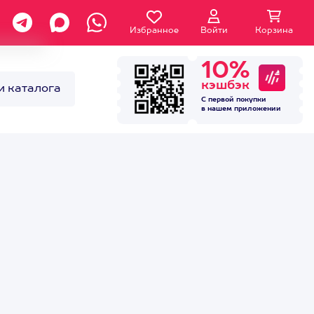
Избранное
Войти
Корзина
10%
кэшбэк
и каталога
С первой покупки
в нашем
приложении