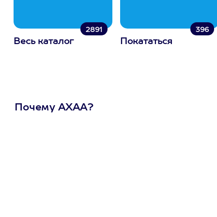
2891
396
Весь каталог
Покататься
Почему АХАА?
Один
сертификат
на любое
развлечение