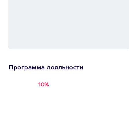
Программа лояльности
10%
Получи
кэшбэк за
первую покупку в
приложении