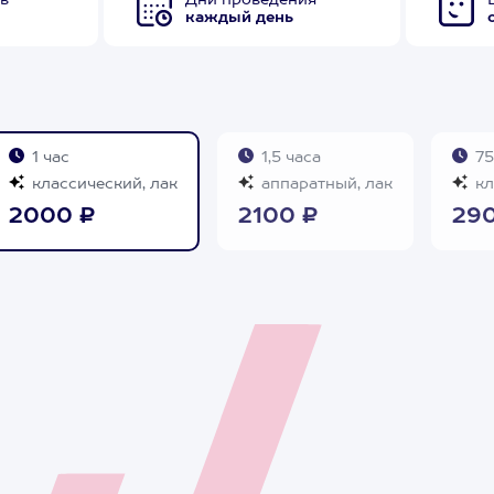
в
Дни проведения
каждый день
1 час
1,5 часа
75
классический, лак
аппаратный, лак
кл
2000 ₽
2100 ₽
29