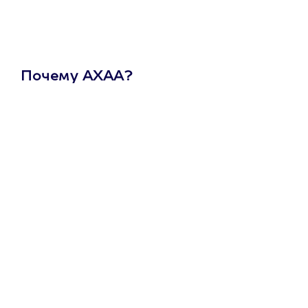
Почему АХАА?
Один
сертификат
на любое
развлечение