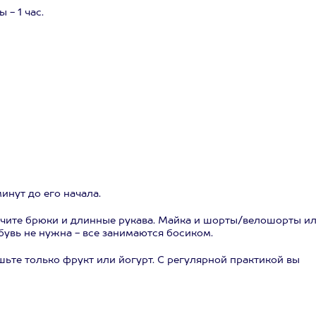
 - 1 час.
минут до его начала.
лючите брюки и длинные рукава. Майка и шорты/велошорты и
бувь не нужна - все занимаются босиком.
шьте только фрукт или йогурт. С регулярной практикой вы