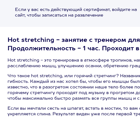
Если у вас есть действующий сертификат, войдите на
сайт, чтобы записаться на развлечение
Hot stretching - занятие с тренером для
Продолжительность - 1 час. Проходит в
Hot stretching - это тренировка в атмосфере тропиков, н
расслаблению мышц, улучшению осанки, обретению грац
Что такое hot stretching, или горячий стретчинг? Назван
гибкость. Каждый из нас хотел бы, чтобы его мышцы был
известно, что в разогретом состоянии наше тело более 
горячему стретчингу проходят под музыку в прогретом д
чтобы максимально быстро размять все группы мышц и с
Если вы мечтали сесть на шпагат, встать в мостик, то в
укрепляется спина. Результат виден уже после первой тр