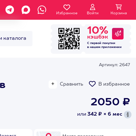
Избранное
Войти
Корзина
10%
кэшбэк
и каталога
С первой покупки
в нашем
приложении
Артикул: 2647
в
Сравнить
В избранное
2050 ₽
или
342 ₽ × 6 мес