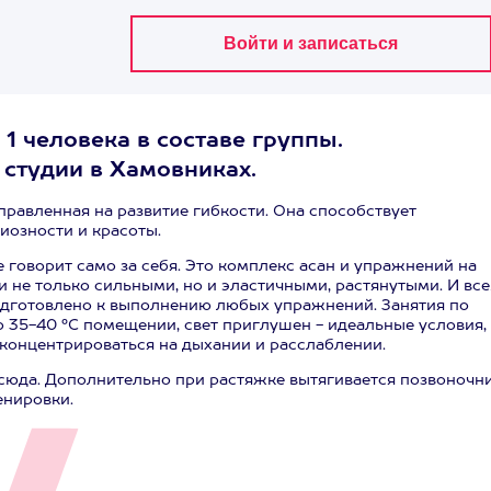
 1 человека в составе группы.
 студии в Хамовниках.
аправленная на развитие гибкости. Она способствует
иозности и красоты.
ие говорит само за себя. Это комплекс асан и упражнений на
и не только сильными, но и эластичными, растянутыми. И вс
подготовлено к выполнению любых упражнений. Занятия по
о 35-40 °C помещении, свет приглушен - идеальные условия,
концентрироваться на дыхании и расслаблении.
ам сюда. Дополнительно при растяжке вытягивается позвоночн
енировки.