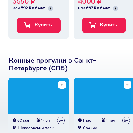
3550 ₽
4000 ₽
или
592 ₽ × 6 мес
или
667 ₽ × 6 мес
Конные прогулки в Санкт-
Петербурге (СПБ)
60 мин.
1 чел
5+
1 час
1 чел
5+
Шуваловский парк
Санино