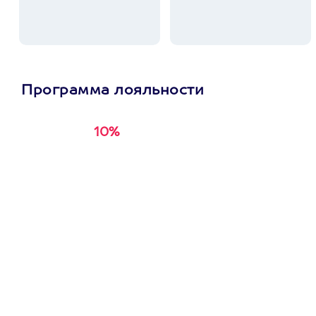
Программа лояльности
10%
Получи
кэшбэк за
первую покупку в
приложении