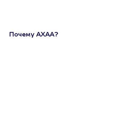
Почему АХАА?
Один
сертификат
на любое
развлечение