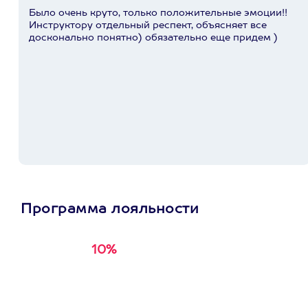
Было очень круто, только положительные эмоции!!
Инструктору отдельный респект, объясняет все
досконально понятно) обязательно еще придем )
Программа лояльности
10%
Получи
кэшбэк за
первую покупку в
приложении