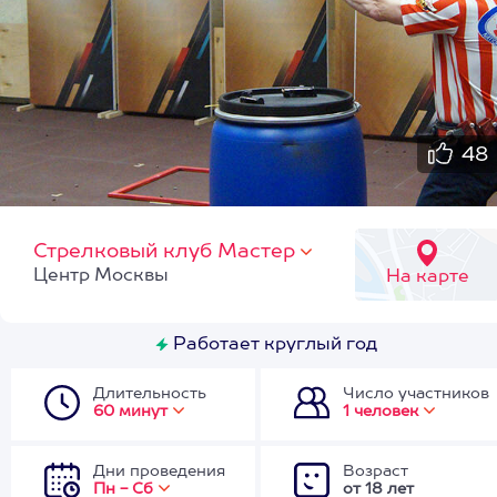
48
Стрелковый клуб Мастер
Центр Москвы
На карте
Работает круглый год
Длительность
Число участников
60 минут
1 человек
Дни проведения
Возраст
Пн - Сб
от 18 лет