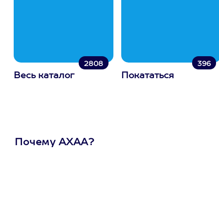
2808
396
Весь каталог
Покататься
Почему АХАА?
Один
сертификат
на любое