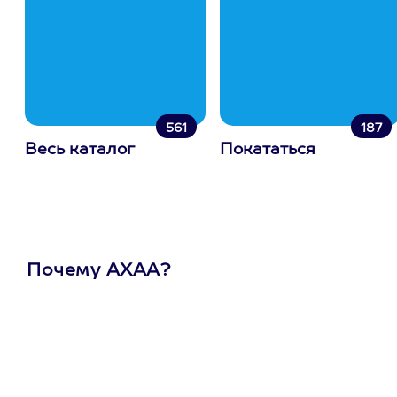
561
187
Весь каталог
Покататься
Почему АХАА?
Один
сертификат
на любое