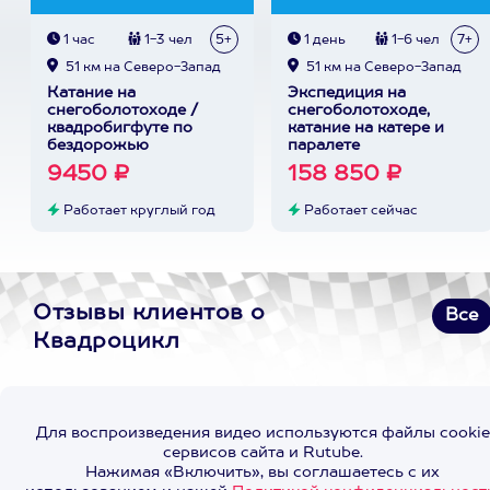
1 час
1-3 чел
5+
1 день
1-6 чел
7+
51 км на Северо-Запад
51 км на Северо-Запад
Катание на
Экспедиция на
снегоболотоходе /
снегоболотоходе,
квадробигфуте по
катание на катере и
бездорожью
паралете
9450 ₽
158 850 ₽
Работает круглый год
Работает сейчас
Отзывы клиентов о
Все
Квадроцикл
Для воспроизведения видео используются файлы cookie
сервисов сайта и Rutube.
Нажимая «Включить», вы соглашаетесь с их