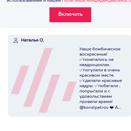
использованием и нашей
Политикой конфиденциальност
Наталья О.
Наше бомбическое
воскресенье!
✅покатались на
квадроциклах.
✅погуляли в очень
красивом месте.
✅сделали красивые
кадры. ✅побегали ,
попрыгали и с
удовольствием
провели время!
@konstpetrov ❤️ А
катались мы от
@axaa.ru
Пост в
instagram.com