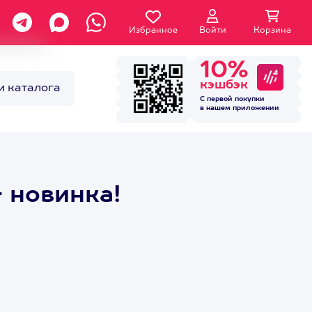
Избранное
Войти
Корзина
10%
кэшбэк
и каталога
С первой покупки
в нашем
приложении
 новинка!