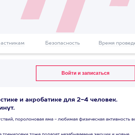
частникам
Безопасность
Время провед
стике и акробатике для 2-4 человек.
инут.
тствий, поролоновая яма - любимая физическая активность в
ие тренировки тоже подарят незабываемые эмоции и новые