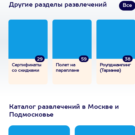
Другие разделы развлечений
Все
29
59
38
Сертификаты
Полет на
Роупджампинг
со скидками
параплане
(Тарзанка)
Каталог развлечений в Москве и
Подмосковье