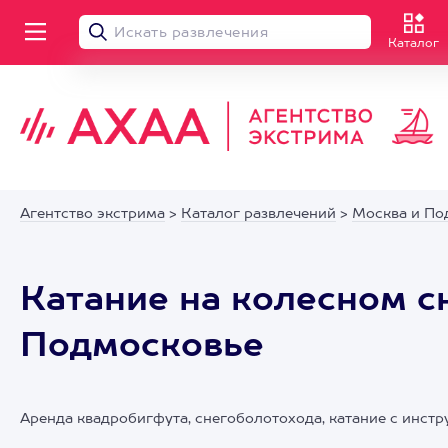
Каталог
Агентство экстрима
>
Каталог развлечений
>
Москва и По
Катание на колесном с
Подмосковье
Аренда квадробигфута, снегоболотохода, катание с инст