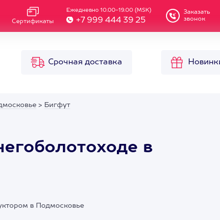
Ежедневно 10.00-19.00 (MSK)
Заказать
звонок
+7 999 444 39 25
Сертификаты
Срочная доставка
Новинк
дмосковье
>
Бигфут
негоболотоходе в
руктором в Подмосковье