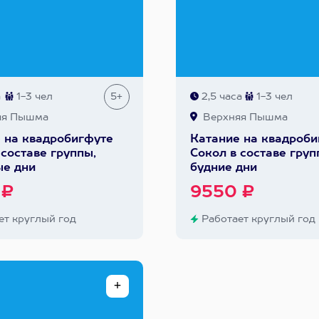
а
1-3 чел
5+
2,5 часа
1-3 чел
яя Пышма
Верхняя Пышма
 на квадробигфуте
Катание на квадроби
 составе группы,
Сокол в составе груп
е дни
будние дни
 ₽
9550 ₽
т круглый год
Работает круглый год