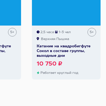
5+
2,5 часа
1-3 чел
5+
Верхняя Пышма
гфуте
Катание на квадробигфуте
пы,
Сокол в составе группы,
выходные дни
10 750 ₽
Работает круглый год