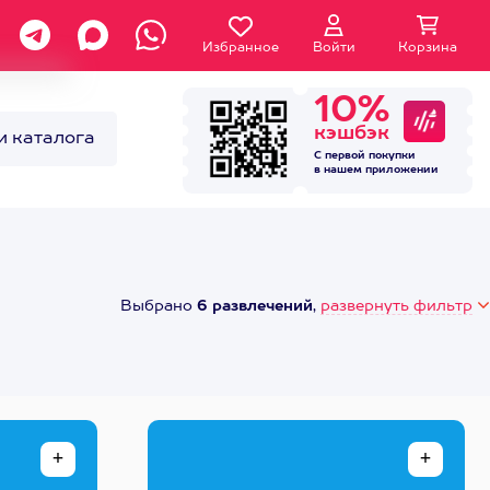
Избранное
Войти
Корзина
10%
кэшбэк
и каталога
С первой покупки
в нашем
приложении
Выбрано
6 развлечений
,
развернуть фильтр