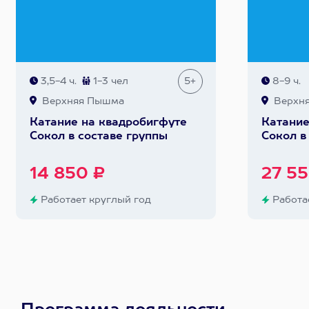
3,5-4 ч.
1-3 чел
5+
8-9 ч.
Верхняя Пышма
Верхн
Катание на квадробигфуте
Катание
Сокол в составе группы
Сокол в
14 850 ₽
27 55
Работает круглый год
Работае