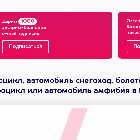
Остав
1000
Дарим
За хо
экстрим-баллов за
начи
e-mail подписку
оцикл, автомобиль снегоход, болот
оцикл или автомобиль амфибия в 