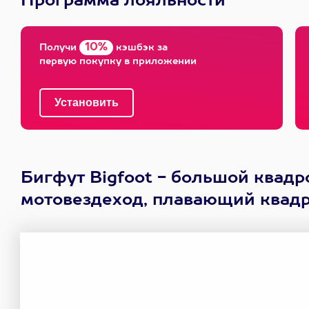
Программа лояльности
10%
Получи
кэшбэк за
первую покупку в приложении
Бигфут Bigfoot - большой квадр
мотовездеход, плавающий квадр