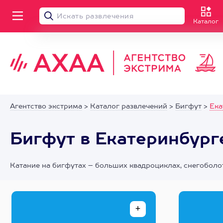
Каталог
Агентство экстрима
>
Каталог развлечений
>
Бигфут
>
Ека
Бигфут в Екатеринбург
Катание на бигфутах – больших квадроциклах, снегобол