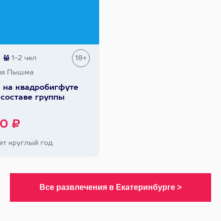
1-2 чел
18+
яя Пышма
 на квадробигфуте
 составе группы
0 ₽
т круглый год