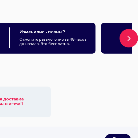
Изменились планы?
Отмените развлечение за 48 часов
до начала. Это бесплатно.
я доставка
н и e-mail