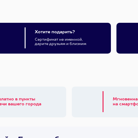
Хотите подарить?
Сертификат не именной,
дарите друзьям и близким
платно в пункты
Мгновенна
ачи вашего города
на смартфо