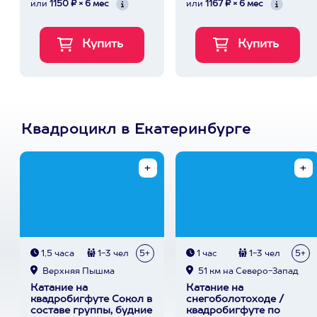
или
1150 ₽ × 6 мес
или
1167 ₽ × 6 мес
Квадроцикл в Екатеринбурге
1,5 часа
1-3 чел
5+
1 час
1-3 чел
5+
Верхняя Пышма
51 км на Северо-Запад
Катание на
Катание на
квадробигфуте Сокол в
снегоболотоходе /
составе группы, будние
квадробигфуте по