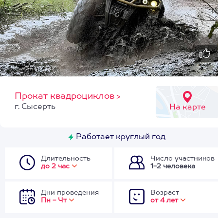
Прокат квадроциклов
>
г. Сысерть
На карте
Работает круглый год
Длительность
Число участников
до 2 час
1-2 человека
Дни проведения
Возраст
Пн - Чт
от 4 лет