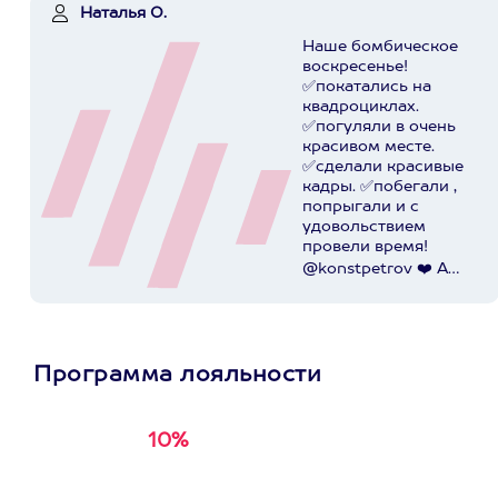
Наталья О.
Наше бомбическое
воскресенье!
✅покатались на
квадроциклах.
✅погуляли в очень
красивом месте.
✅сделали красивые
кадры. ✅побегали ,
попрыгали и с
удовольствием
провели время!
@konstpetrov ❤️ А
катались мы от
@axaa.ru
Пост в
instagram.com
Программа лояльности
10%
Получи
кэшбэк за
первую покупку в
приложении