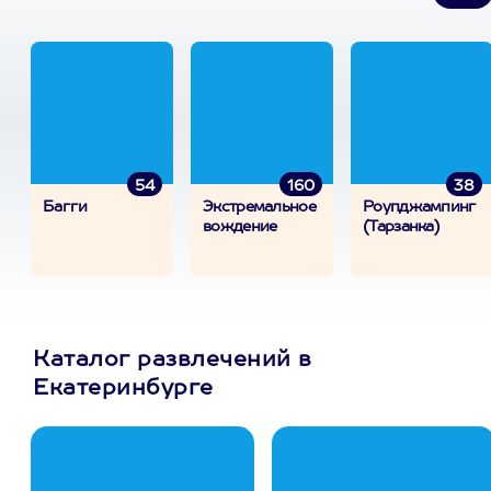
54
160
38
Багги
Экстремальное
Роупджампинг
вождение
(Тарзанка)
Каталог развлечений в
Екатеринбурге