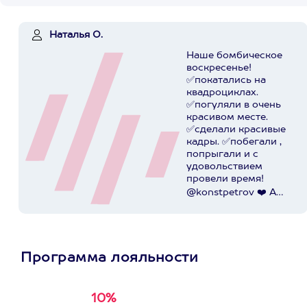
Наталья О.
Наше бомбическое
воскресенье!
✅покатались на
квадроциклах.
✅погуляли в очень
красивом месте.
✅сделали красивые
кадры. ✅побегали ,
попрыгали и с
удовольствием
провели время!
@konstpetrov ❤️ А
катались мы от
@axaa.ru
Пост в
instagram.com
Программа лояльности
10%
Получи
кэшбэк за