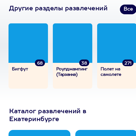
Другие разделы развлечений
Все
68
38
271
Бигфут
Роупджампинг
Полет на
(Тарзанка)
самолете
Каталог развлечений в
Екатеринбурге