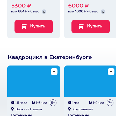
5300 ₽
6000 ₽
или
884 ₽ × 6 мес
или
1000 ₽ × 6 мес
Квадроцикл в Екатеринбурге
1,5 часа
1-3 чел
5+
1 час
1-2 чел
7+
Верхняя Пышма
Хрустальная
Катание на
Катание на