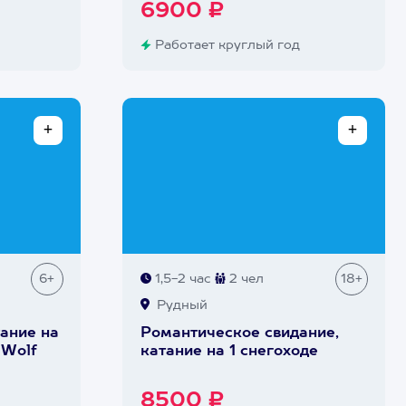
6900 ₽
Работает круглый год
6+
1,5-2 час
2 чел
18+
Рудный
ание на
Романтическое свидание,
 Wolf
катание на 1 снегоходе
8500 ₽