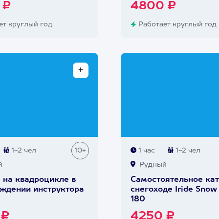
 ₽
4800 ₽
т круглый год
Работает круглый год
1-2 чел
10+
1 час
1-2 чел
й
Рудный
 на квадроцикле в
Самостоятельное кат
ждении инструктора
снегоходе Iride Snow
180
 ₽
4250 ₽