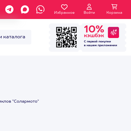
Избранное
Войти
Корзина
10%
кэшбэк
и каталога
С первой покупки
в нашем
приложении
циклов "Солармото"