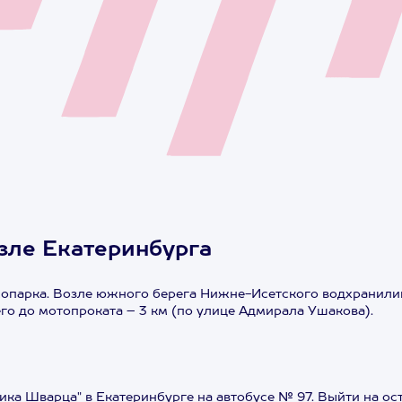
озле Екатеринбурга
опарка. Возле южного берега Нижне-Исетского водхранилища
его до мотопроката – 3 км (по улице Адмирала Ушакова).
ика Шварца" в Екатеринбурге на автобусе № 97. Выйти на ос