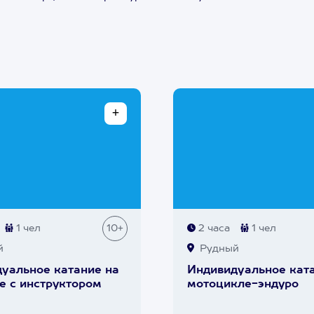
1 чел
10+
2 часа
1 чел
й
Рудный
уальное катание на
Индивидуальное кат
е с инструктором
мотоцикле-эндуро