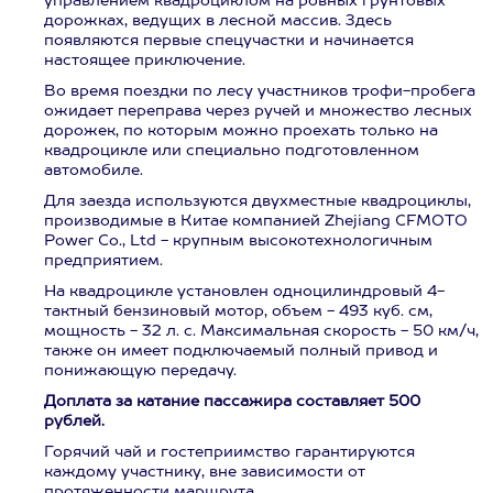
управлением квадроциклом на ровных грунтовых
дорожках, ведущих в лесной массив. Здесь
появляются первые спецучастки и начинается
настоящее приключение.
Во время поездки по лесу участников трофи-пробега
ожидает переправа через ручей и множество лесных
дорожек, по которым можно проехать только на
квадроцикле или специально подготовленном
автомобиле.
Для заезда используются двухместные квадроциклы,
производимые в Китае компанией Zhejiang CFMOTO
Power Co., Ltd - крупным высокотехнологичным
предприятием.
На квадроцикле установлен одноцилиндровый 4-
тактный бензиновый мотор, объем - 493 куб. см,
мощность - 32 л. с. Максимальная скорость - 50 км/ч,
также он имеет подключаемый полный привод и
понижающую передачу.
Доплата за катание пассажира составляет 500
рублей.
Горячий чай и гостеприимство гарантируются
каждому участнику, вне зависимости от
протяженности маршрута.