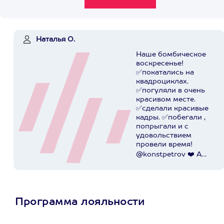
Наталья О.
Наше бомбическое
воскресенье!
✅покатались на
квадроциклах.
✅погуляли в очень
красивом месте.
✅сделали красивые
кадры. ✅побегали ,
попрыгали и с
удовольствием
провели время!
@konstpetrov ❤️ А
катались мы от
@axaa.ru
Пост в
instagram.com
Программа лояльности