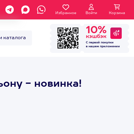
Избранное
Войти
Корзина
10%
кэшбэк
и каталога
С первой покупки
в нашем
приложении
ьону - новинка!