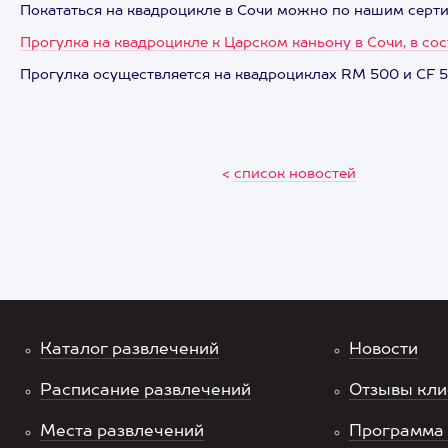
Покататься на квадроцикле в Сочи можно по нашим серти
Прогулка на квадроцикле к Царском каньону в Сочи, в со
Прогулка осуществляется на квадроциклах RM 500 и CF 500
<
список новостей
Каталог развлечений
Новости
Расписание развлечений
Отзывы кли
Места развлечений
Программа 