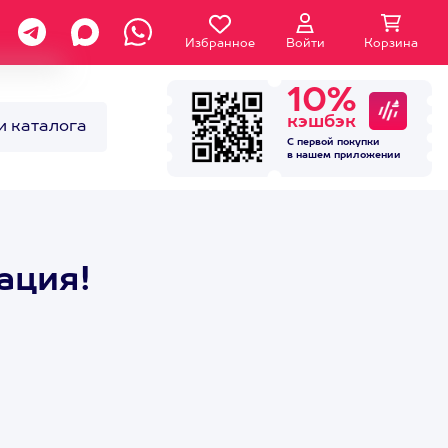
Избранное
Войти
Корзина
10%
кэшбэк
и каталога
С первой покупки
в нашем
приложении
ация!