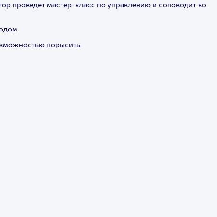
тор проведет мастер-класс по управлению и соповодит во
одом.
возможностью порысить.