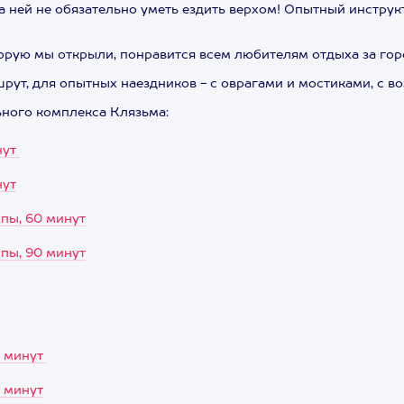
 ней не обязательно уметь ездить верхом! Опытный инструк
орую мы открыли, понравится всем любителям отдыха за гор
ут, для опытных наездников - с оврагами и мостиками, с 
ьного комплекса Клязьма:
нут
нут
ппы, 60 минут
ппы, 90 минут
0 минут
0 минут