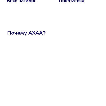
Весь каталог
Покататься
Почему АХАА?
Один
сертификат
на любое
развлечение