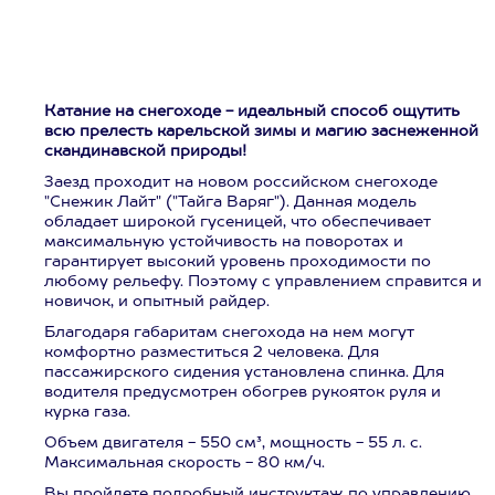
Катание на снегоходе - идеальный способ ощутить
всю прелесть карельской зимы и магию заснеженной
скандинавской природы!
Заезд проходит на новом российском снегоходе
"Снежик Лайт" ("Тайга Варяг"). Данная модель
обладает широкой гусеницей, что обеспечивает
максимальную устойчивость на поворотах и
гарантирует высокий уровень проходимости по
любому рельефу. Поэтому с управлением справится и
новичок, и опытный райдер.
Благодаря габаритам снегохода на нем могут
комфортно разместиться 2 человека. Для
пассажирского сидения установлена спинка. Для
водителя предусмотрен обогрев рукояток руля и
курка газа.
Объем двигателя - 550 см³, мощность - 55 л. с.
Максимальная скорость - 80 км/ч.
Вы пройдете подробный инструктаж по управлению