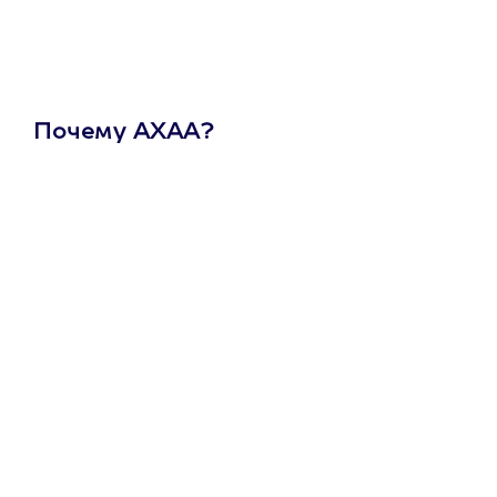
Почему АХАА?
Один
сертификат
на любое
развлечение