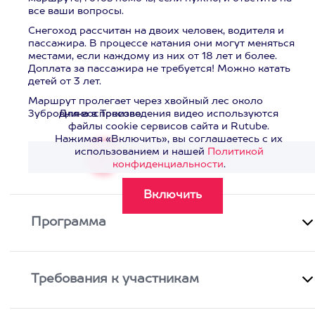
все ваши вопросы.
Снегоход рассчитан на двоих человек, водителя и
пассажира. В процессе катания они могут меняться
местами, если каждому из них от 18 лет и более.
Доплата за пассажира не требуется! Можно катать
детей от 3 лет.
Маршрут пролегает через хвойный лес около
Зубровника в Токсово.
Для воспроизведения видео используются
файлы cookie сервисов сайта и Rutube.
Нажимая «Включить», вы соглашаетесь с их
использованием и нашей
Политикой
Смотреть видео
>
конфиденциальности
.
Программа
Требования к участникам