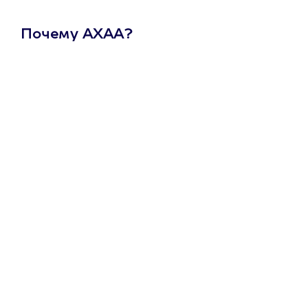
Почему АХАА?
Один
сертификат
на любое
развлечение