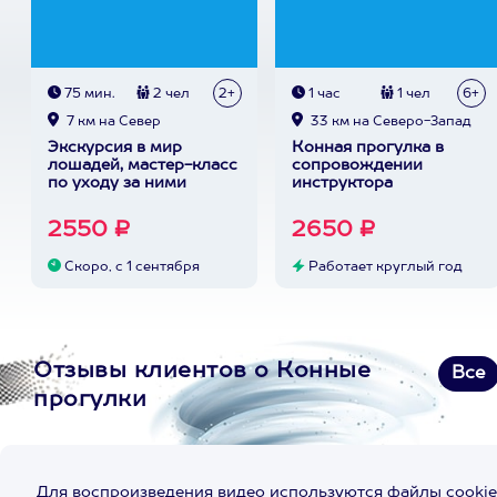
75 мин.
2 чел
2+
1 час
1 чел
6+
7 км на Север
33 км на Северо-Запад
Экскурсия в мир
Конная прогулка в
лошадей, мастер-класс
сопровождении
по уходу за ними
инструктора
2550 ₽
2650 ₽
Скоро, с 1 сентября
Работает круглый год
Отзывы клиентов о Конные
Все
прогулки
Для воспроизведения видео используются файлы cookie