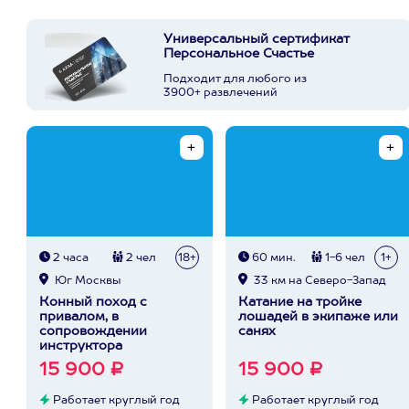
Универсальный сертификат
Персональное Счастье
Подходит для любого из
3900+ развлечений
2 часа
2 чел
18+
60 мин.
1-6 чел
1+
Юг Москвы
33 км на Северо-Запад
Конный поход с
Катание на тройке
привалом, в
лошадей в экипаже или
сопровождении
санях
инструктора
15 900 ₽
15 900 ₽
Работает круглый год
Работает круглый год