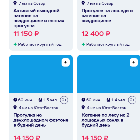
7 км на Север
7 км на Север
Активный выходной:
Прогулка на лошади и
катание на
катание на
квадроцикле и конная
квадроцикле
прогулка
11 150 ₽
12 400 ₽
Работает круглый год
Работает круглый год
60 мин.
1-5 чел
0+
60 мин.
1-4 чел
0+
4 км на Юго-Восток
4 км на Юго-Восток
Прогулка на
Катание по лесу на 2-
двухлошадном фаэтоне
лошадных санях в
в будний день
будний день
14 150 ₽
14 150 ₽