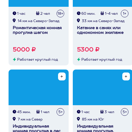
1 час
2 чел
18+
60 мин.
1-4 чел
1+
14 км на Северо-Запад
33 км на Северо-Запад
Романтическая конная
Катание в санях или
прогулка шагом
одноконном экипаже
5000 ₽
5300 ₽
Работает круглый год
Работает круглый год
45 мин.
1 чел
5+
1 час
3 чел
5+
7 км на Север
85 км на Юг
Индивидуальная
Индивидуальная
конная прогулка в лес
конная прогулка,