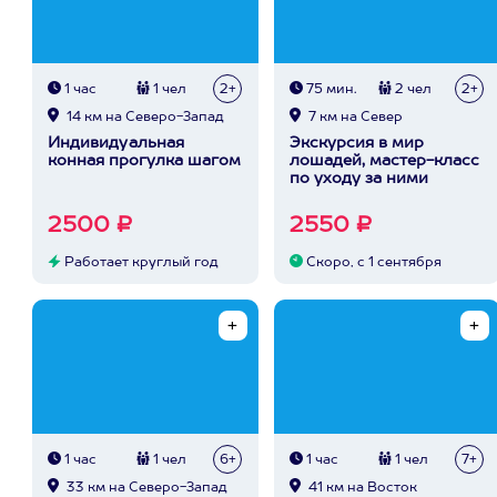
1 час
1 чел
2+
75 мин.
2 чел
2+
14 км на Северо-Запад
7 км на Север
Индивидуальная
Экскурсия в мир
конная прогулка шагом
лошадей, мастер-класс
по уходу за ними
2500 ₽
2550 ₽
Работает круглый год
Скоро, с 1 сентября
1 час
1 чел
6+
1 час
1 чел
7+
33 км на Северо-Запад
41 км на Восток