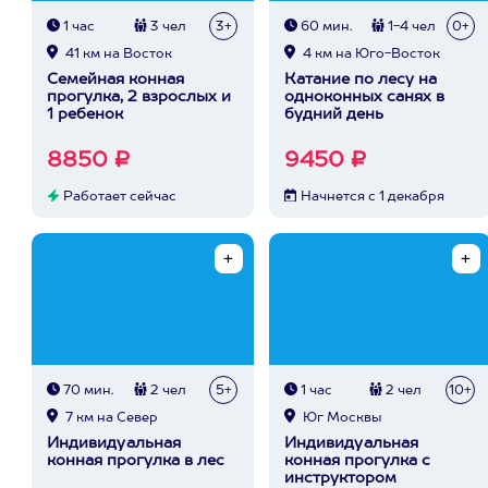
1 час
3 чел
3+
60 мин.
1-4 чел
0+
41 км на Восток
4 км на Юго-Восток
Семейная конная
Катание по лесу на
прогулка, 2 взрослых и
одноконных санях в
1 ребенок
будний день
8850 ₽
9450 ₽
Работает сейчас
Начнется с 1 декабря
70 мин.
2 чел
5+
1 час
2 чел
10+
7 км на Север
Юг Москвы
Индивидуальная
Индивидуальная
конная прогулка в лес
конная прогулка с
инструктором