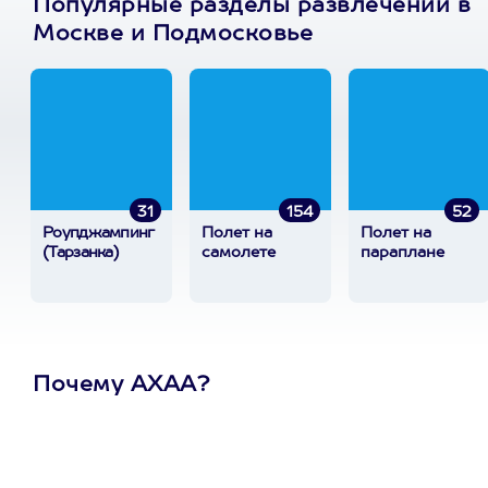
Популярные разделы развлечений в
Москве и Подмосковье
31
154
52
Роупджампинг
Полет на
Полет на
(Тарзанка)
самолете
параплане
Почему АХАА?
Один