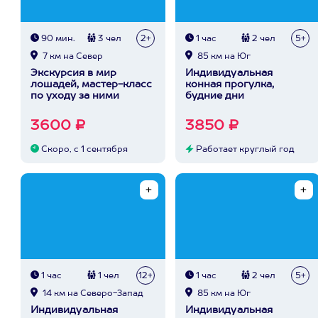
90 мин.
3 чел
2+
1 час
2 чел
5+
7 км на Север
85 км на Юг
Экскурсия в мир
Индивидуальная
лошадей, мастер-класс
конная прогулка,
по уходу за ними
будние дни
3600 ₽
3850 ₽
Скоро, с 1 сентября
Работает круглый год
1 час
1 чел
12+
1 час
2 чел
5+
14 км на Северо-Запад
85 км на Юг
Индивидуальная
Индивидуальная