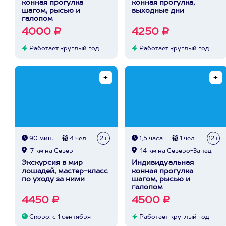
конная прогулка
конная прогулка,
шагом, рысью и
выходные дни
галопом
4000 ₽
4250 ₽
Работает круглый год
Работает круглый год
90 мин.
4 чел
2+
1,5 часа
1 чел
12+
7 км на Север
14 км на Северо-Запад
Экскурсия в мир
Индивидуальная
лошадей, мастер-класс
конная прогулка
по уходу за ними
шагом, рысью и
галопом
4450 ₽
4500 ₽
Скоро, с 1 сентября
Работает круглый год