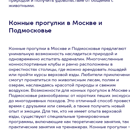
природой и получить удовольствие от общения с
животными.
Конные прогулки в Москве и
Подмосковье
Конные прогулки в Москве и Подмосковье предлагают
уникальную возможность насладиться природой и
одновременно испытать адреналин. Многочисленные
конноспортивные клубы и ранчо расположены в
окрестностях столицы, где можно арендовать лошадей
или пройти курсы верховой езды. Любители приключени
смогут прокатиться по живописным лесам, полям и
озерам, наслаждаясь красотой природы и свежим
воздухом. Возможности для конных прогулок в Москве 
Подмосковье разнообразны: от коротких пеших экскурс
до многодневных походов. Это отличный способ провес
время с друзьями или семьей, а также получить новый
опыт и эмоции. Для тех, кто не имеет опыта верховой
езды, существуют специальные тренировочные
программы, включающие как теоретические занятия, так
практические занятия на тренажерах. Конные прогулки 