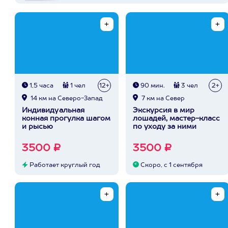
1,5 часа
1 чел
12+
90 мин.
3 чел
2+
14 км на Северо-Запад
7 км на Север
Индивидуальная
Экскурсия в мир
конная прогулка шагом
лошадей, мастер-класс
и рысью
по уходу за ними
3500 ₽
3500 ₽
Работает круглый год
Скоро, с 1 сентября